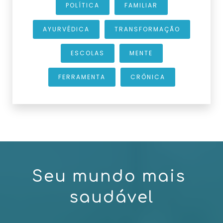
POLÍTICA
FAMILIAR
AYURVÉDICA
TRANSFORMAÇÃO
ESCOLAS
MENTE
FERRAMENTA
CRÔNICA
S
e
u
m
u
n
d
o
m
a
i
s
s
a
u
d
á
v
e
l