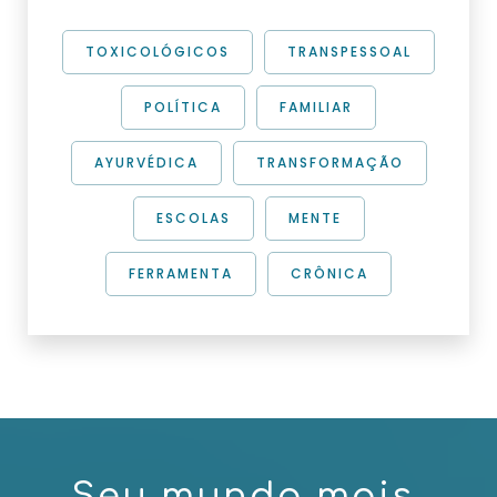
TOXICOLÓGICOS
TRANSPESSOAL
POLÍTICA
FAMILIAR
AYURVÉDICA
TRANSFORMAÇÃO
ESCOLAS
MENTE
FERRAMENTA
CRÔNICA
S
e
u
m
u
n
d
o
m
a
i
s