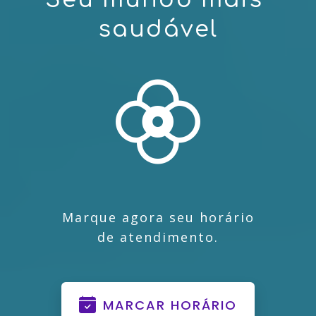
s
a
u
d
á
v
e
l
Marque agora seu horário
de atendimento.
MARCAR HORÁRIO