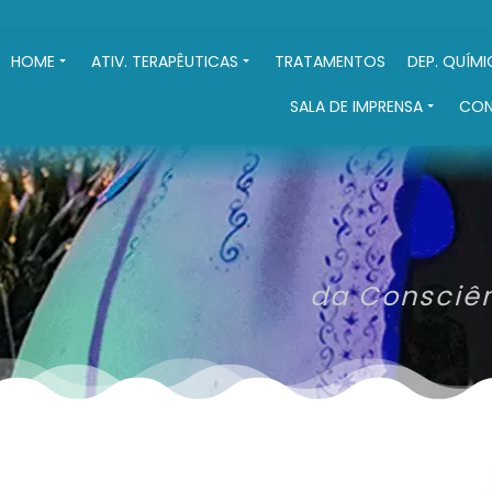
HOME
ATIV. TERAPÊUTICAS
TRATAMENTOS
DEP. QUÍM
SALA DE IMPRENSA
CO
da Consciên