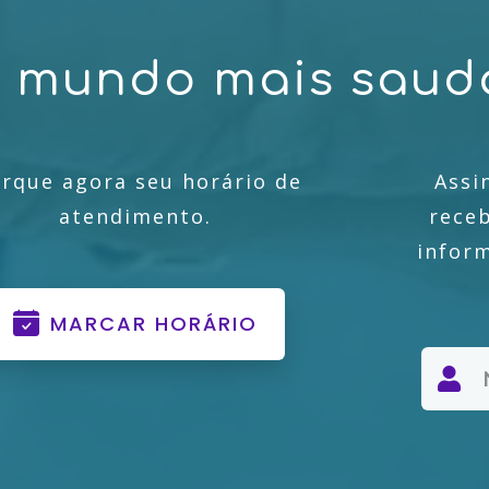
u
m
u
n
d
o
m
a
i
s
s
a
u
d
rque agora seu horário de
Assi
atendimento.
rece
infor
MARCAR HORÁRIO