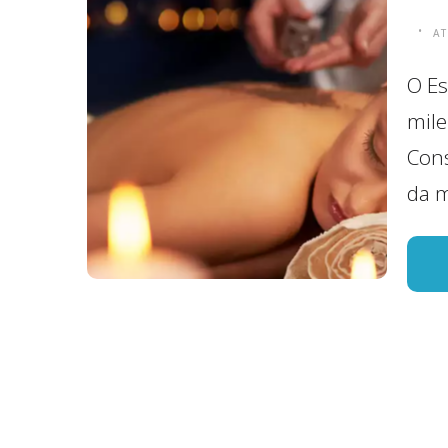
A
O Es
mil
Cons
da m