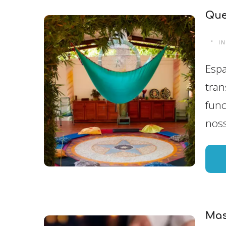
Qu
I
Espa
tran
func
noss
Mas